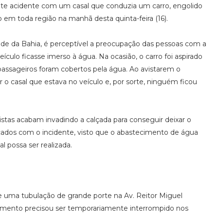
e acidente com um casal que conduzia um carro, engolido
o em toda região na manhã desta quinta-feira (16).
ade da Bahia, é perceptível a preocupação das pessoas com a
culo ficasse imerso à água. Na ocasião, o carro foi aspirado
passageiros foram cobertos pela água. Ao avistarem o
r o casal que estava no veículo e, por sorte, ninguém ficou
istas acabam invadindo a calçada para conseguir deixar o
cados com o incidente, visto que o abastecimento de água
 possa ser realizada.
 uma tubulação de grande porte na Av. Reitor Miguel
cimento precisou ser temporariamente interrompido nos