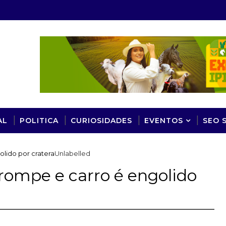
AL
POLITICA
CURIOSIDADES
EVENTOS
SEO 
lido por cratera
Unlabelled
rompe e carro é engolido