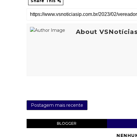
Share This
About VSNotícia
Postagem mais recente
BLOGGER
NENHU