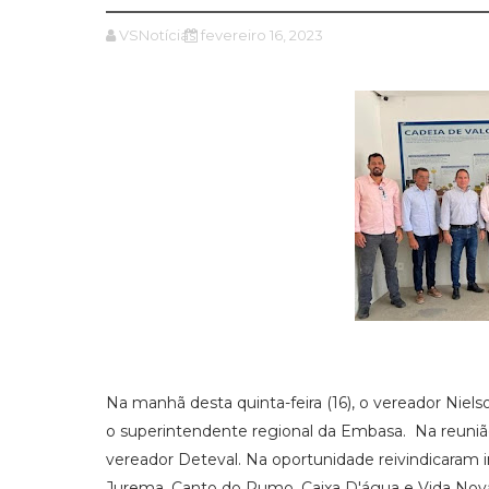
VSNotícias
fevereiro 16, 2023
Na manhã desta quinta-feira (16), o vereador Nie
o superintendente regional da Embasa. Na reuni
vereador Deteval. Na oportunidade reivindicaram
Jurema, Canto do Rumo, Caixa D'água e Vida Nova 