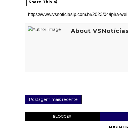
Share This
About VSNotícia
Postagem mais recente
BLOGGER
NENHU