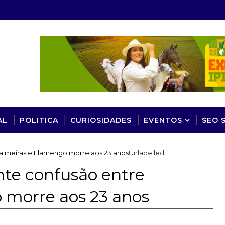
AL
POLITICA
CURIOSIDADES
EVENTOS
SEO 
Palmeiras e Flamengo morre aos 23 anos
Unlabelled
nte confusão entre
 morre aos 23 anos