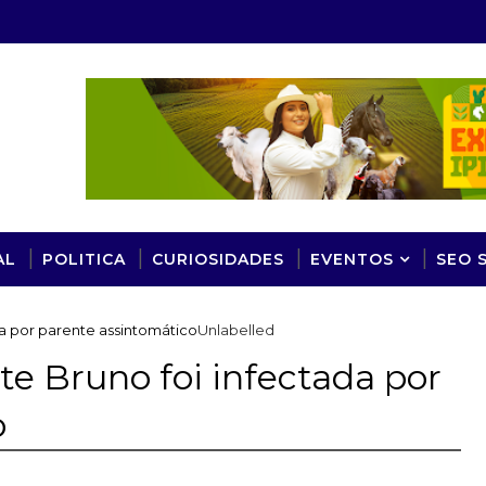
AL
POLITICA
CURIOSIDADES
EVENTOS
SEO 
da por parente assintomático
Unlabelled
te Bruno foi infectada por
o