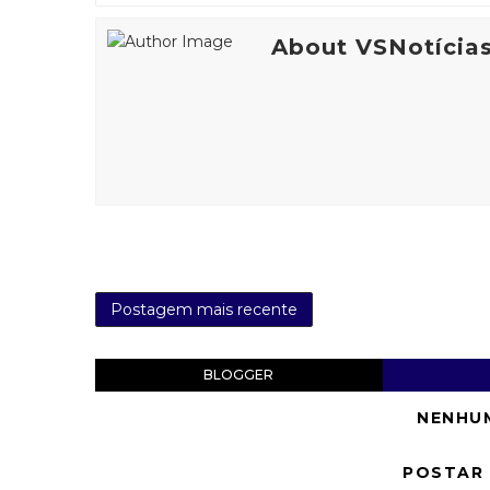
About VSNotícia
Postagem mais recente
BLOGGER
NENHU
POSTAR