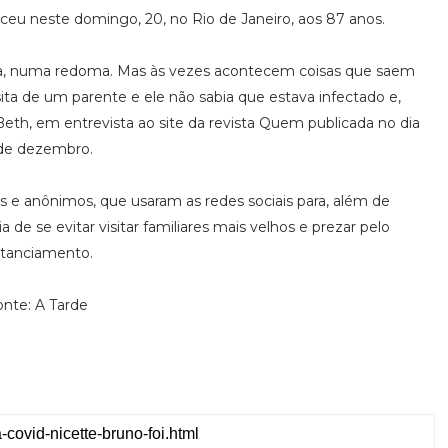
leceu neste domingo, 20, no Rio de Janeiro, aos 87 anos.
da, numa redoma. Mas às vezes acontecem coisas que saem
ita de um parente e ele não sabia que estava infectado e,
u Beth, em entrevista ao site da revista Quem publicada no dia
 de dezembro.
os e anônimos, que usaram as redes sociais para, além de
de se evitar visitar familiares mais velhos e prezar pelo
stanciamento.
onte: A Tarde